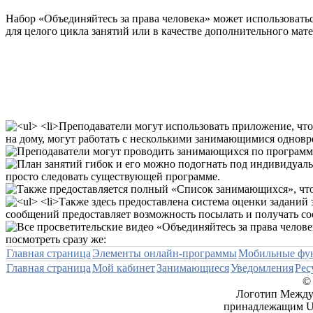
Набор «Объединяйтесь за права человека» может использоватьс
для целого цикла занятий или в качестве дополнительного мат
Главная страница
Элементы онлайн-программы
Мобильные фу
Главная страница
Мой кабинет
Занимающиеся
Уведомления
Рес
© 
Логотип Междун
принадлежащим Uni